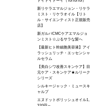
トイトイトーイ（ToiToiToi）
新リケラエマルジョン・リケラ
ミスト・リケラオイル【リト
ル・サイエンティスト正規販売
店】
新ガルバCMCケアエマルジョ
ンミスト☆ぷるサラな髪へ
【最新ヒト幹細胞美容液】アイ
ラッシュリッチ・エッセンシャ
ルセラム
【美白シワ改善スキンケア】目
元ケア・スキンケア★ルリーク
シリーズ
シルキージャック・ミュースキ
ャルプ
エヌドットポリッシュオイル1,
320円～